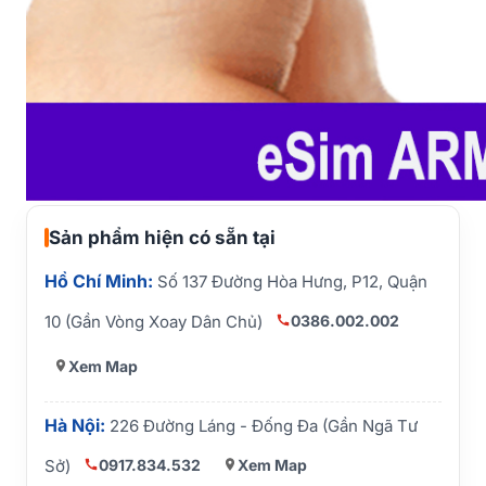
Sản phẩm hiện có sẵn tại
Hồ Chí Minh:
Số 137 Đường Hòa Hưng, P12, Quận
0386.002.002
10 (Gần Vòng Xoay Dân Chủ)
Xem Map
Hà Nội:
226 Đường Láng - Đống Đa (Gần Ngã Tư
0917.834.532
Xem Map
Sở)