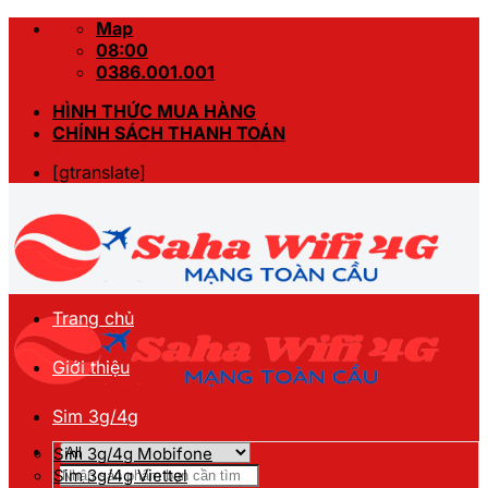
Skip
Map
to
08:00
content
0386.001.001
HÌNH THỨC MUA HÀNG
CHÍNH SÁCH THANH TOÁN
[gtranslate]
Trang chủ
Giới thiệu
Sim 3g/4g
Sim 3g/4g Mobifone
Tìm
Sim 3g/4g Viettel