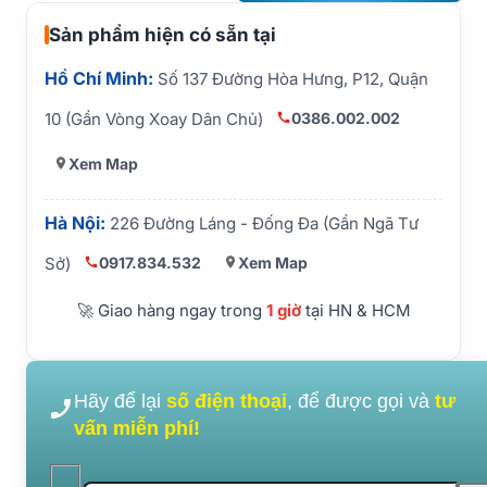
Sản phẩm hiện có sẵn tại
Hồ Chí Minh:
Số 137 Đường Hòa Hưng, P12, Quận
0386.002.002
10 (Gần Vòng Xoay Dân Chủ)
Xem Map
Hà Nội:
226 Đường Láng - Đống Đa (Gần Ngã Tư
0917.834.532
Xem Map
Sở)
🚀 Giao hàng ngay trong
1 giờ
tại HN & HCM
Hãy để lại
số điện thoại
, để được gọi và
tư
vấn miễn phí!