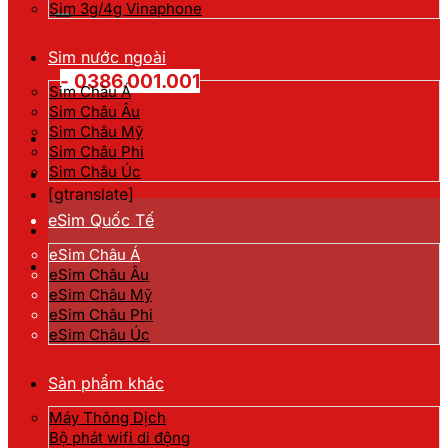
kiếm:
Sim 3g/4g Vinaphone
Hotline đặt hàng
Sim nước ngoài
- 0386.001.001
Sim Châu Á
Sim Châu Âu
Sim Châu Mỹ
Sim Châu Phi
Sim Châu Úc
[gtranslate]
eSim Quốc Tế
eSim Châu Á
eSim Châu Âu
eSim Châu Mỹ
eSim Châu Phi
eSim Châu Úc
Sản phẩm khác
Máy Thông Dịch
Bộ phát wifi di động