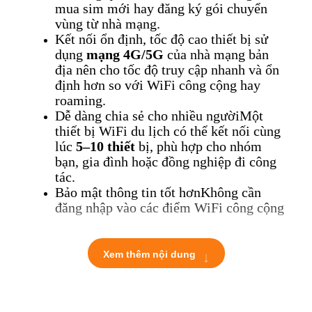
mua sim mới hay đăng ký gói chuyển
vùng từ nhà mạng.
Kết nối ổn định, tốc độ cao t
hiết bị sử
dụng
mạng 4G/5G
của nhà mạng bản
địa nên cho tốc độ truy cập nhanh và ổn
định hơn so với WiFi công cộng hay
roaming.
Dễ dàng chia sẻ cho nhiều người
Một
thiết bị WiFi du lịch có thể kết nối cùng
lúc
5–10 thiết
bị, phù hợp cho nhóm
bạn, gia đình hoặc đồng nghiệp đi công
tác.
Bảo mật thông tin tốt hơn
Không cần
đăng nhập vào các điểm WiFi công cộng
thiếu an toàn. Thiết bị
WiFi cá nhân
giúp bạn bảo vệ thông tin khi truy cập
↓
ngân hàng, email, mạng xã hội…
Xem thêm nội dung
2. Thời gian sử dụng thuê và cách
tính tiền