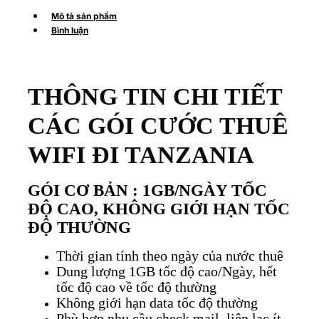
Mô tả sản phẩm
Bình luận
THÔNG TIN CHI TIẾT
CÁC GÓI CƯỚC THUÊ
WIFI ĐI TANZANIA
GÓI CƠ BẢN : 1GB/NGÀY TỐC
ĐỘ CAO, KHÔNG GIỚI HẠN TỐC
ĐỘ THƯỜNG
Thời gian tính theo ngày của nước thuê
Dung lượng 1GB tốc độ cao/Ngày, hết
tốc độ cao về tốc độ thường
Không giới hạn data tốc độ thường
Phù hợp nhu cầu check mail, liên lạc ít