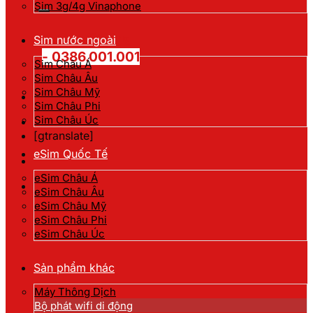
kiếm:
Sim 3g/4g Vinaphone
Hotline đặt hàng
Sim nước ngoài
- 0386.001.001
Sim Châu Á
Sim Châu Âu
Sim Châu Mỹ
Sim Châu Phi
Sim Châu Úc
[gtranslate]
eSim Quốc Tế
eSim Châu Á
eSim Châu Âu
eSim Châu Mỹ
eSim Châu Phi
eSim Châu Úc
Sản phẩm khác
Máy Thông Dịch
Bộ phát wifi di động