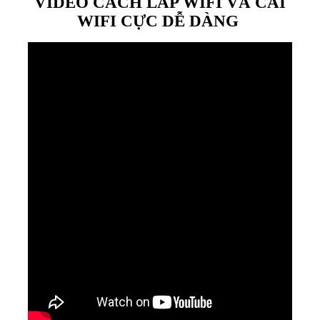
VIDEO CÁCH LẮP WIFI VÀ CÀI
WIFI CỰC DỄ DÀNG