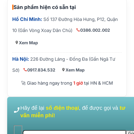
Sản phẩm hiện có sẵn tại
Hồ Chí Minh:
Số 137 Đường Hòa Hưng, P12, Quận
0386.002.002
10 (Gần Vòng Xoay Dân Chủ)
Xem Map
Hà Nội:
226 Đường Láng - Đống Đa (Gần Ngã Tư
0917.834.532
Xem Map
Sở)
🚀 Giao hàng ngay trong
1 giờ
tại HN & HCM
Hãy để lại
số điện thoại
, để được gọi và
tư
vấn miễn phí!