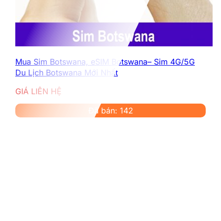
Mua Sim Botswana, eSIM Botswana– Sim 4G/5G
Du Lịch Botswana Mới Nhất
GIÁ LIÊN HỆ
Đã bán: 142