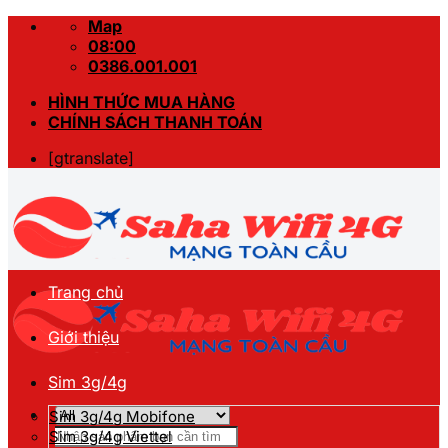
Skip
Map
to
08:00
content
0386.001.001
HÌNH THỨC MUA HÀNG
CHÍNH SÁCH THANH TOÁN
[gtranslate]
Trang chủ
Giới thiệu
Sim 3g/4g
Sim 3g/4g Mobifone
Tìm
Sim 3g/4g Viettel