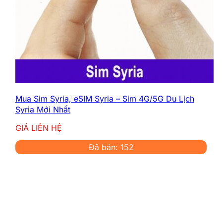
Mua Sim Syria, eSIM Syria – Sim 4G/5G Du Lịch
Syria Mới Nhất
GIÁ LIÊN HỆ
Đã bán: 152