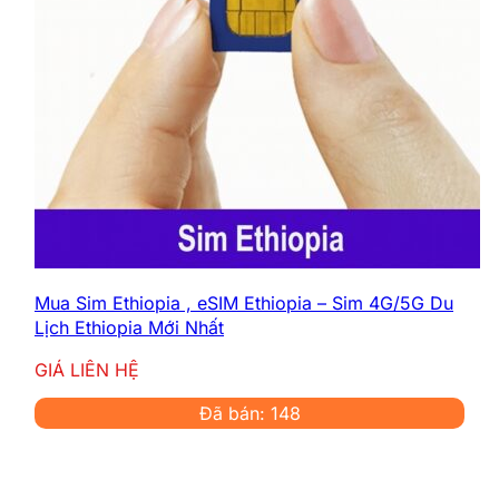
Mua Sim Ethiopia , eSIM Ethiopia – Sim 4G/5G Du
Lịch Ethiopia Mới Nhất
GIÁ LIÊN HỆ
Đã bán: 148