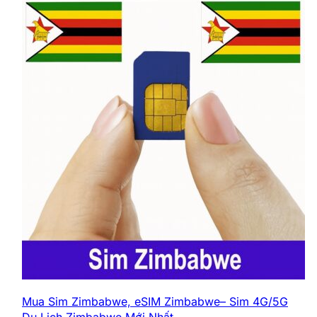
Thiết bị sẽ được giao tận nơi hoặc bạn
có thể đến văn phòng để
nhận trực tiếp
.
Sau khi sử dụng xong, bạn có thể gọi lại
để chúng tôi qua nhận thiết bị, hoặc tự
mang trả tại văn phòng.
Đang tải sản phẩm liên quan...
Thanh toán 100%
tiền thuê và tiền cọc
sẽ được thực hiện ngay khi nhận thiết
bị.
Nếu bạn không sử dụng được thiết bị,
chúng tôi
cam kết hoàn tiền 100%.
4. Cách kết nối WiFi và sử dụng như
thế nào
Bật nguồn
thiết bị
WiFi
cho đến khi
đèn sáng.
Mua Sim Zimbabwe, eSIM Zimbabwe– Sim 4G/5G
Tìm tên mạng
WiFi (SSID)
và mật khẩu