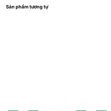
Sản phẩm tương tự
Thời gian thuê tính theo giờ địa phương,
bắt đầu
từ 0 giờ 1 phút
ngày bạn đăng
ký
đến 23 giờ 59 phút
ngày bạn kết
thúc thuê.
Số tiền thuê được tính bằng số ngày sử
dụng nhân với đơn giá thuê theo ngày.
Bạn có thể
lấy thiết bị trước hoặc trả
thiết bị
sau
vài ngày
mà không phát
sinh phí thêm, vì tiền thuê chỉ tính từ
ngày bạn đăng ký sử dụng.
3. Thủ tục thuê, lấy và trả thiết bị
như thế nào?
Bạn chỉ cần
gọi đến số
0386 001 001
, nhân
viên của chúng tôi sẽ hướng dẫn chi tiết cách
thuê và sử dụng thiết bị.