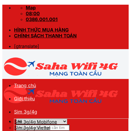
Skip
Map
to
08:00
content
0386.001.001
HÌNH THỨC MUA HÀNG
CHÍNH SÁCH THANH TOÁN
[gtranslate]
Trang chủ
Giới thiệu
Sim 3g/4g
Sim 3g/4g Mobifone
Tìm
Sim 3g/4g Viettel