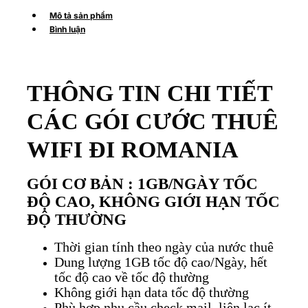
Mô tả sản phẩm
Bình luận
THÔNG TIN CHI TIẾT
CÁC GÓI CƯỚC THUÊ
WIFI ĐI ROMANIA
GÓI CƠ BẢN : 1GB/NGÀY TỐC
ĐỘ CAO, KHÔNG GIỚI HẠN TỐC
ĐỘ THƯỜNG
Thời gian tính theo ngày của nước thuê
Dung lượng 1GB tốc độ cao/Ngày, hết
tốc độ cao về tốc độ thường
Không giới hạn data tốc độ thường
Phù hợp nhu cầu check mail, liên lạc ít