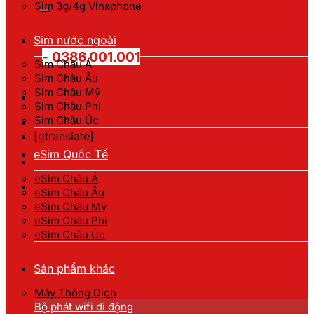
kiếm:
Sim 3g/4g Vinaphone
Hotline đặt hàng
Sim nước ngoài
- 0386.001.001
Sim Châu Á
Sim Châu Âu
Sim Châu Mỹ
Sim Châu Phi
Sim Châu Úc
[gtranslate]
eSim Quốc Tế
eSim Châu Á
eSim Châu Âu
eSim Châu Mỹ
eSim Châu Phi
eSim Châu Úc
Sản phẩm khác
Máy Thông Dịch
Bộ phát wifi di động