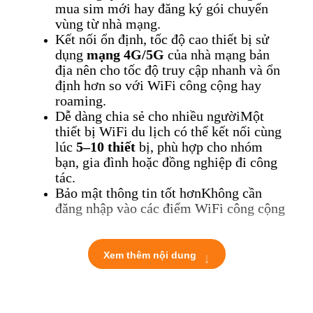
mua sim mới hay đăng ký gói chuyển
vùng từ nhà mạng.
Kết nối ổn định, tốc độ cao t
hiết bị sử
dụng
mạng 4G/5G
của nhà mạng bản
địa nên cho tốc độ truy cập nhanh và ổn
định hơn so với WiFi công cộng hay
roaming.
Dễ dàng chia sẻ cho nhiều người
Một
thiết bị WiFi du lịch có thể kết nối cùng
lúc
5–10 thiết
bị, phù hợp cho nhóm
bạn, gia đình hoặc đồng nghiệp đi công
tác.
Bảo mật thông tin tốt hơn
Không cần
đăng nhập vào các điểm WiFi công cộng
thiếu an toàn. Thiết bị
WiFi cá nhân
giúp bạn bảo vệ thông tin khi truy cập
ngân hàng, email, mạng xã hội…
↓
Xem thêm nội dung
2. Thời gian sử dụng thuê và cách
tính tiền