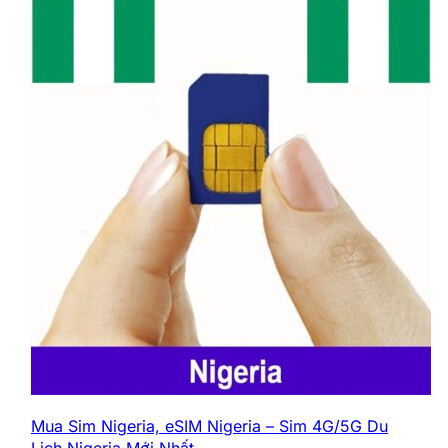
Thiết bị sẽ được giao tận nơi hoặc bạn
có thể đến văn phòng để
nhận trực tiếp
.
Sau khi sử dụng xong, bạn có thể gọi lại
để chúng tôi qua nhận thiết bị, hoặc tự
mang trả tại văn phòng.
Đang tải sản phẩm liên quan...
Thanh toán 100%
tiền thuê và tiền cọc
sẽ được thực hiện ngay khi nhận thiết
bị.
Nếu bạn không sử dụng được thiết bị,
chúng tôi
cam kết hoàn tiền 100%.
4. Cách kết nối WiFi và sử dụng như
thế nào
Bật nguồn
thiết bị
WiFi
cho đến khi
đèn sáng.
Mua Sim Nigeria, eSIM Nigeria – Sim 4G/5G Du
Tìm tên mạng
WiFi (SSID)
và mật khẩu