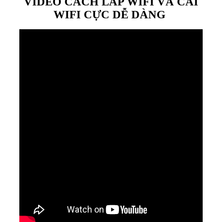
VIDEO CÁCH LẮP WIFI VÀ CÀI
WIFI CỰC DỄ DÀNG