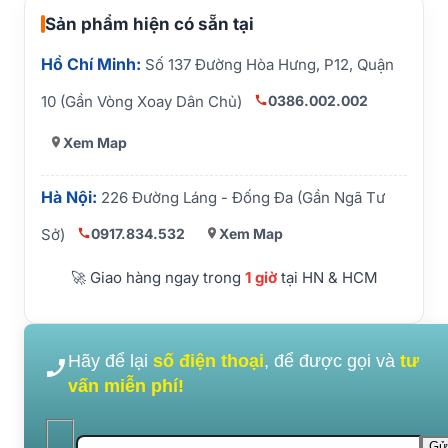
Sản phẩm hiện có sẵn tại
Hồ Chí Minh:
Số 137 Đường Hòa Hưng, P12, Quận
0386.002.002
10 (Gần Vòng Xoay Dân Chủ)
Xem Map
Hà Nội:
226 Đường Láng - Đống Đa (Gần Ngã Tư
0917.834.532
Xem Map
Sở)
🚀 Giao hàng ngay trong
1 giờ
tại HN & HCM
Hãy để lại
số điện thoại
, để được gọi và
tư
vấn miễn phí!