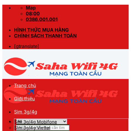
Skip
Map
to
08:00
content
0386.001.001
HÌNH THỨC MUA HÀNG
CHÍNH SÁCH THANH TOÁN
[gtranslate]
Trang chủ
Giới thiệu
Sim 3g/4g
Sim 3g/4g Mobifone
Tìm
Sim 3g/4g Viettel