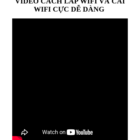
VIDEO CÁCH LẮP WIFI VÀ CÀI
WIFI CỰC DỄ DÀNG