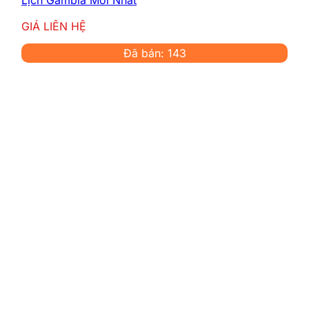
Lịch Gambia Mới Nhất
Trên điện thoại hoặc máy tính, mở
WiFi, chọn tên mạng, nhập mật khẩu để
GIÁ LIÊN HỆ
kết nối.
Đã bán: 143
Kiểm tra kết nối internet và bắt đầu sử
dụng.
Khi không dùng, tắt thiết bị để
tiết kiệm
pin
.
Hỗ trợ
trên toàn quốc c
ần hỗ trợ,
gọi ngay
0974.051.444
hoặc
0386.001.001
(hỗ trợ 24/7)