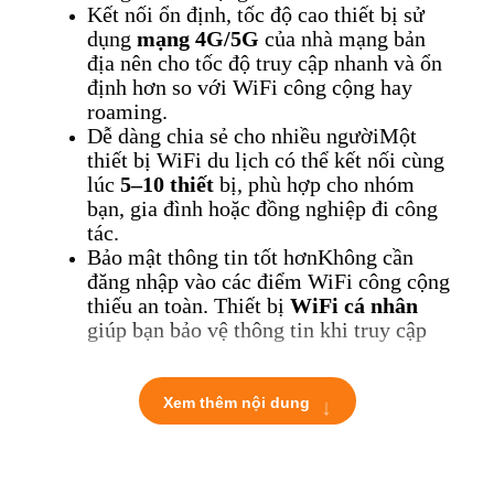
Kết nối ổn định, tốc độ cao t
hiết bị sử
dụng
mạng 4G/5G
của nhà mạng bản
địa nên cho tốc độ truy cập nhanh và ổn
định hơn so với WiFi công cộng hay
roaming.
Dễ dàng chia sẻ cho nhiều người
Một
thiết bị WiFi du lịch có thể kết nối cùng
lúc
5–10 thiết
bị, phù hợp cho nhóm
bạn, gia đình hoặc đồng nghiệp đi công
tác.
Bảo mật thông tin tốt hơn
Không cần
đăng nhập vào các điểm WiFi công cộng
thiếu an toàn. Thiết bị
WiFi cá nhân
giúp bạn bảo vệ thông tin khi truy cập
ngân hàng, email, mạng xã hội…
2. Thời gian sử dụng thuê và cách
↓
Xem thêm nội dung
tính tiền
Thời gian thuê tính theo giờ địa phương,