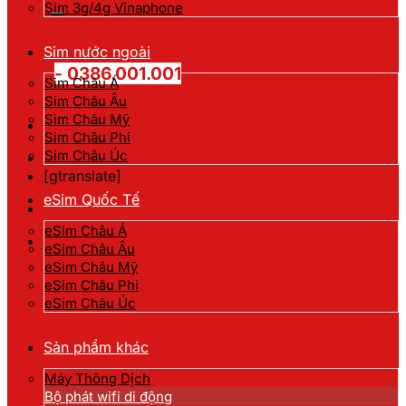
kiếm:
Sim 3g/4g Vinaphone
Hotline đặt hàng
Sim nước ngoài
- 0386.001.001
Sim Châu Á
Sim Châu Âu
Sim Châu Mỹ
Sim Châu Phi
Sim Châu Úc
[gtranslate]
eSim Quốc Tế
eSim Châu Á
eSim Châu Âu
eSim Châu Mỹ
eSim Châu Phi
eSim Châu Úc
Sản phẩm khác
Máy Thông Dịch
Bộ phát wifi di động