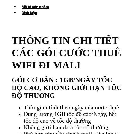
Mô tả sản phẩm
Bình luận
THÔNG TIN CHI TIẾT
CÁC GÓI CƯỚC THUÊ
WIFI ĐI MALI
GÓI CƠ BẢN : 1GB/NGÀY TỐC
ĐỘ CAO, KHÔNG GIỚI HẠN TỐC
ĐỘ THƯỜNG
Thời gian tính theo ngày của nước thuê
Dung lượng 1GB tốc độ cao/Ngày, hết
tốc độ cao về tốc độ thường
Không giới hạn data tốc độ thường
Phù hợp nhu cầu check mail, liên lạc ít