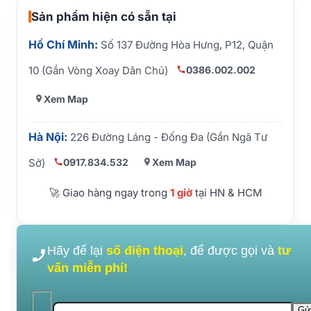
Sản phẩm hiện có sẵn tại
Hồ Chí Minh:
Số 137 Đường Hòa Hưng, P12, Quận
0386.002.002
10 (Gần Vòng Xoay Dân Chủ)
Xem Map
Hà Nội:
226 Đường Láng - Đống Đa (Gần Ngã Tư
0917.834.532
Xem Map
Sở)
🚀 Giao hàng ngay trong
1 giờ
tại HN & HCM
Hãy để lại
số điện thoại
, để được gọi và
tư
vấn miễn phí!