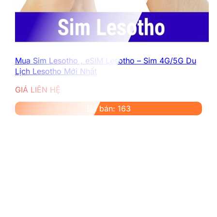
Mua Sim Lesotho , eSIM Lesotho – Sim 4G/5G Du
Lịch Lesotho Mới Nhất
GIÁ LIÊN HỆ
Đã bán: 163