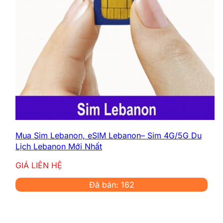
Mua Sim Lebanon, eSIM Lebanon– Sim 4G/5G Du
Lịch Lebanon Mới Nhất
GIÁ LIÊN HỆ
Đã bán: 162