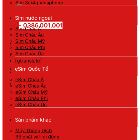
kiếm:
Sim 3g/4g Vinaphone
Hotline đặt hàng
Sim nước ngoài
- 0386.001.001
Sim Châu Á
Sim Châu Âu
Sim Châu Mỹ
Sim Châu Phi
Sim Châu Úc
[gtranslate]
eSim Quốc Tế
eSim Châu Á
eSim Châu Âu
eSim Châu Mỹ
eSim Châu Phi
eSim Châu Úc
Sản phẩm khác
Máy Thông Dịch
Bộ phát wifi di động