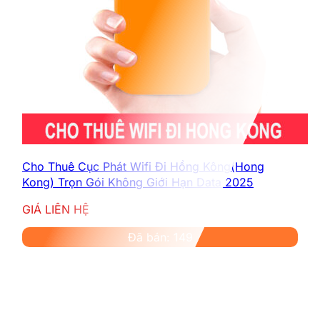
Cho Thuê Cục Phát Wifi Đi Hồng Kông(Hong
Kong) Trọn Gói Không Giới Hạn Data 2025
GIÁ LIÊN HỆ
Đã bán: 149