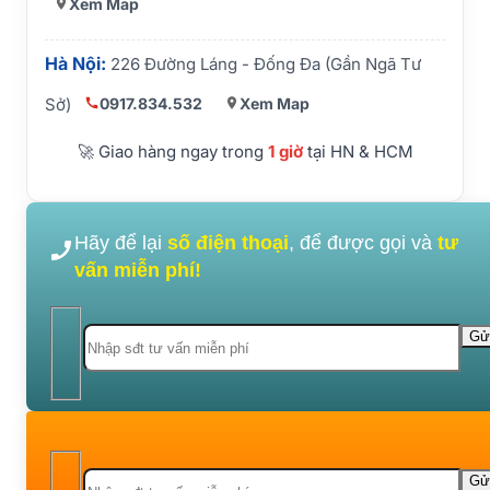
Xem Map
Hà Nội:
226 Đường Láng - Đống Đa (Gần Ngã Tư
0917.834.532
Xem Map
Sở)
🚀 Giao hàng ngay trong
1 giờ
tại HN & HCM
Hãy để lại
số điện thoại
, để được gọi và
tư
vấn miễn phí!