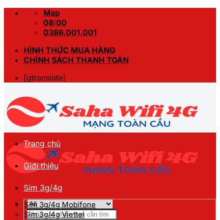
Skip
Map
to
08:00
content
0386.001.001
HÌNH THỨC MUA HÀNG
CHÍNH SÁCH THANH TOÁN
[gtranslate]
Trang chủ
Giới thiệu
Sim 3g/4g
Sim 3g/4g Mobifone
Tìm
Sim 3g/4g Viettel