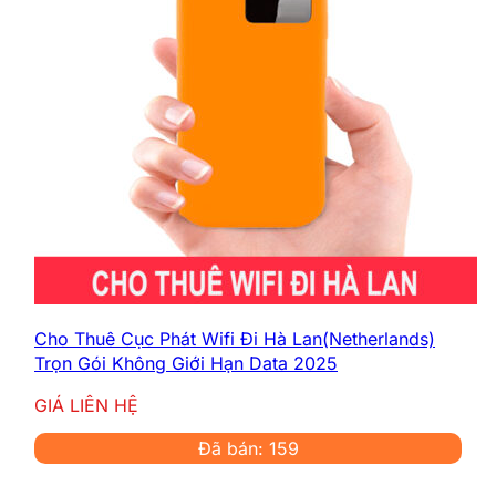
Cho Thuê Cục Phát Wifi Đi Hà Lan(Netherlands)
Trọn Gói Không Giới Hạn Data 2025
GIÁ LIÊN HỆ
Đã bán: 159