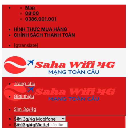
Skip
Map
to
08:00
content
0386.001.001
HÌNH THỨC MUA HÀNG
CHÍNH SÁCH THANH TOÁN
[gtranslate]
Trang chủ
Giới thiệu
Sim 3g/4g
Sim 3g/4g Mobifone
Tìm
Sim 3g/4g Viettel