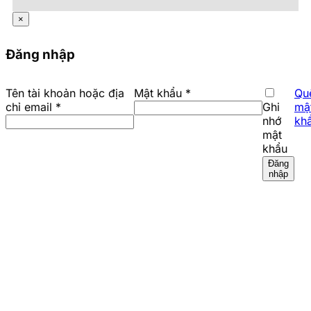
×
Đăng nhập
Bắt
Tên tài khoản hoặc địa
Mật khẩu
*
Qu
Bắt
buộc
chỉ email
*
Ghi
mậ
buộc
nhớ
kh
mật
khẩu
Đăng
nhập