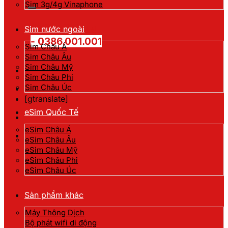
kiếm:
Sim 3g/4g Vinaphone
Hotline đặt hàng
Sim nước ngoài
- 0386.001.001
Sim Châu Á
Sim Châu Âu
Sim Châu Mỹ
Sim Châu Phi
Sim Châu Úc
[gtranslate]
eSim Quốc Tế
eSim Châu Á
eSim Châu Âu
eSim Châu Mỹ
eSim Châu Phi
eSim Châu Úc
Sản phẩm khác
Máy Thông Dịch
Bộ phát wifi di động