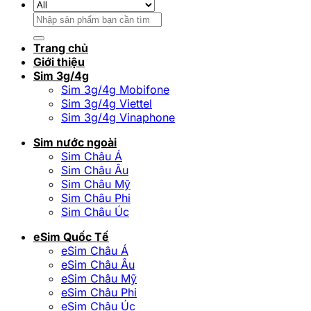
Tìm
kiếm:
Trang chủ
Giới thiệu
Sim 3g/4g
Sim 3g/4g Mobifone
Sim 3g/4g Viettel
Sim 3g/4g Vinaphone
Sim nước ngoài
Sim Châu Á
Sim Châu Âu
Sim Châu Mỹ
Sim Châu Phi
Sim Châu Úc
eSim Quốc Tế
eSim Châu Á
eSim Châu Âu
eSim Châu Mỹ
eSim Châu Phi
eSim Châu Úc