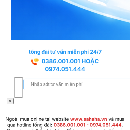
tổng đài tư vấn miễn phí 24/7
0386.001.001
HOẶC
0974.051.444
×
Ngoài mua online tại website
www.sahaha.vn
và mua
qua hotline tổng đài:
0386.001.001 - 0974.051.444
.