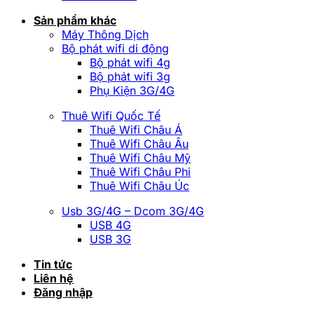
Sản phẩm khác
Máy Thông Dịch
Bộ phát wifi di động
Bộ phát wifi 4g
Bộ phát wifi 3g
Phụ Kiện 3G/4G
Thuê Wifi Quốc Tế
Thuê Wifi Châu Á
Thuê Wifi Châu Âu
Thuê Wifi Châu Mỹ
Thuê Wifi Châu Phi
Thuê Wifi Châu Úc
Usb 3G/4G – Dcom 3G/4G
USB 4G
USB 3G
Tin tức
Liên hệ
Đăng nhập