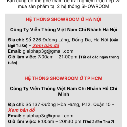
Bạn cũng có thể ghé thăm để trải nghiệm trực tiếp và
mua sản phẩm tại 2 hệ thống SHOWROOM
HỆ THỐNG SHOWROOM Ở HÀ NỘI
Công Ty Viễn Thông Việt Nam Chi Nhánh Hà Nội
Địa chỉ:
Số 226 Đường Láng, Đống Đa, Hà Nội
(Gần
-
Xem bản đồ
Ngã Tư Sở)
Email:
giaiphap3g@gmail.com
Giờ làm việc:
7:00am – 21:00pm
(Tất cả các ngày trong
tuần)
HỆ THỐNG SHOWROOM Ở TP HCM
Công Ty Viễn Thông Việt Nam Chi Nhánh Hồ Chí
Minh
Địa chỉ:
Số 137 Đường Hòa Hưng, P.12, Quận 10 -
Xem bản đồ
Email:
giaiphap3g@gmail.com
Giờ làm việc:
8:00am – 20h30 pm
(Thứ 2 đến Thứ 7)