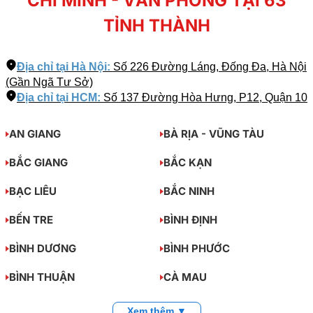
CHÍ MINH - VĂN PHÒNG TẠI 63
TỈNH THÀNH
Địa chỉ tại Hà Nội:
Số 226 Đường Láng, Đống Đa, Hà Nội
(Gần Ngã Tư Sở)
Địa chỉ tại HCM:
Số 137 Đường Hòa Hưng, P12, Quận 10
AN GIANG
BÀ RỊA - VŨNG TÀU
BẮC GIANG
BẮC KẠN
BẠC LIÊU
BẮC NINH
BẾN TRE
BÌNH ĐỊNH
BÌNH DƯƠNG
BÌNH PHƯỚC
BÌNH THUẬN
CÀ MAU
Xem thêm ▼