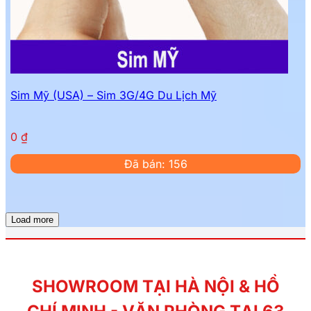
Sim Mỹ (USA) – Sim 3G/4G Du Lịch Mỹ
0
₫
Đã bán: 156
Load more
SHOWROOM TẠI HÀ NỘI & HỒ