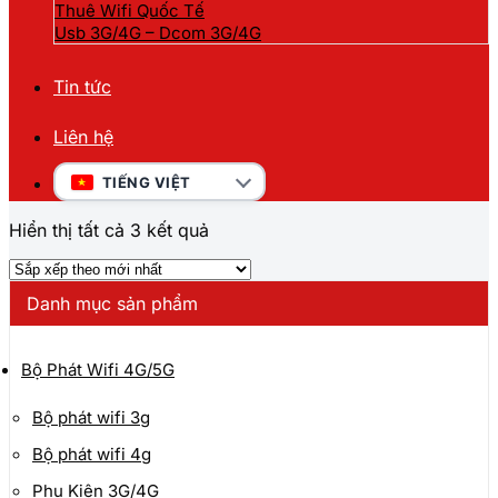
Thuê Wifi Quốc Tế
Usb 3G/4G – Dcom 3G/4G
Tin tức
Liên hệ
TIẾNG VIỆT
Đã
Hiển thị tất cả 3 kết quả
sắp
xếp
theo
Danh mục sản phẩm
mới
nhất
Bộ Phát Wifi 4G/5G
Bộ phát wifi 3g
Bộ phát wifi 4g
Phụ Kiện 3G/4G