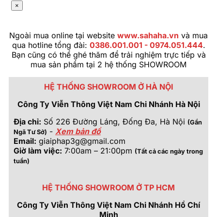
×
Ngoài mua online tại website
www.sahaha.vn
và mua
qua hotline tổng đài:
0386.001.001 - 0974.051.444
.
Bạn cũng có thể ghé thăm để trải nghiệm trực tiếp và
mua sản phẩm tại 2 hệ thống SHOWROOM
HỆ THỐNG SHOWROOM Ở HÀ NỘI
Công Ty Viễn Thông Việt Nam Chi Nhánh Hà Nội
Địa chỉ:
Số 226 Đường Láng, Đống Đa, Hà Nội
(Gần
-
Xem bản đồ
Ngã Tư Sở)
Email:
giaiphap3g@gmail.com
Giờ làm việc:
7:00am – 21:00pm
(Tất cả các ngày trong
tuần)
HỆ THỐNG SHOWROOM Ở TP HCM
Công Ty Viễn Thông Việt Nam Chi Nhánh Hồ Chí
Minh