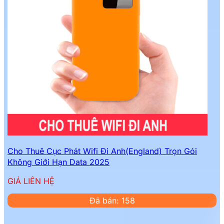
Cho Thuê Cục Phát Wifi Đi Anh(England) Trọn Gói
Không Giới Hạn Data 2025
GIÁ LIÊN HỆ
Đã bán: 158