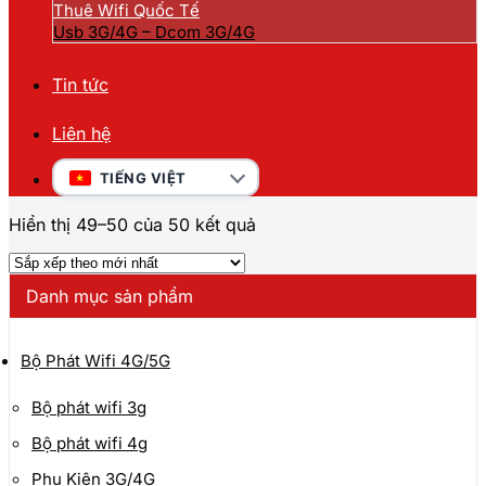
Thuê Wifi Quốc Tế
Usb 3G/4G – Dcom 3G/4G
Tin tức
Liên hệ
TIẾNG VIỆT
Đã
Hiển thị 49–50 của 50 kết quả
sắp
xếp
theo
Danh mục sản phẩm
mới
nhất
Bộ Phát Wifi 4G/5G
Bộ phát wifi 3g
Bộ phát wifi 4g
Phụ Kiện 3G/4G