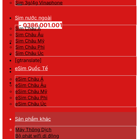
kiếm:
Sim 3g/4g Vinaphone
Hotline đặt hàng
Sim nước ngoài
- 0386.001.001
Sim Châu Á
Sim Châu Âu
Sim Châu Mỹ
Sim Châu Phi
Sim Châu Úc
[gtranslate]
eSim Quốc Tế
eSim Châu Á
eSim Châu Âu
eSim Châu Mỹ
eSim Châu Phi
eSim Châu Úc
Sản phẩm khác
Máy Thông Dịch
Bộ phát wifi di động