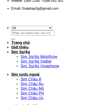
Hotline: 1900 2106 - 0386 001 001
Email:
Giaiphap3g@gmail.com
Tìm
kiếm:
Trang chủ
Giới thiệu
Sim 3g/4g
Sim 3g/4g Mobifone
Sim 3g/4g Viettel
Sim 3g/4g Vinaphone
Sim nước ngoài
Sim Châu Á
Sim Châu Âu
Sim Châu Mỹ
Sim Châu Phi
Sim Châu Úc