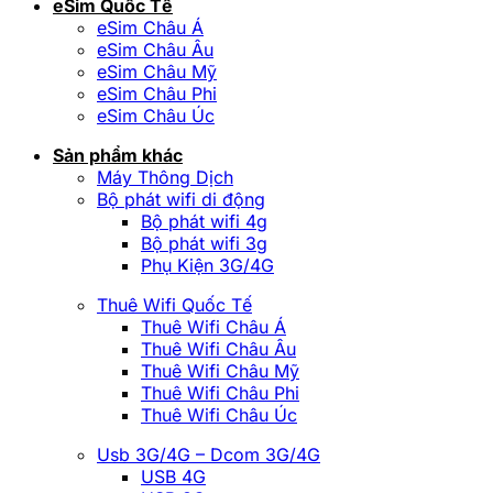
eSim Quốc Tế
eSim Châu Á
eSim Châu Âu
eSim Châu Mỹ
eSim Châu Phi
eSim Châu Úc
Sản phẩm khác
Máy Thông Dịch
Bộ phát wifi di động
Bộ phát wifi 4g
Bộ phát wifi 3g
Phụ Kiện 3G/4G
Thuê Wifi Quốc Tế
Thuê Wifi Châu Á
Thuê Wifi Châu Âu
Thuê Wifi Châu Mỹ
Thuê Wifi Châu Phi
Thuê Wifi Châu Úc
Usb 3G/4G – Dcom 3G/4G
USB 4G