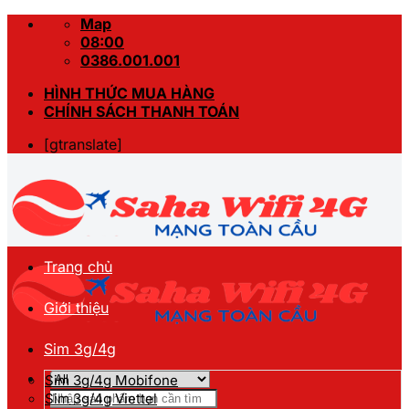
Skip
Map
to
08:00
content
0386.001.001
HÌNH THỨC MUA HÀNG
CHÍNH SÁCH THANH TOÁN
[gtranslate]
Trang chủ
Giới thiệu
Sim 3g/4g
Sim 3g/4g Mobifone
Tìm
Sim 3g/4g Viettel