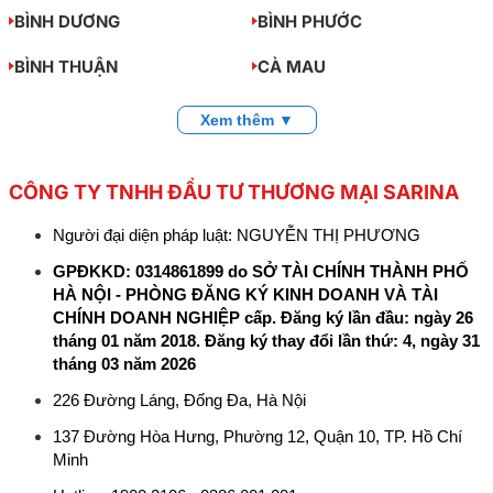
BÌNH DƯƠNG
BÌNH PHƯỚC
BÌNH THUẬN
CÀ MAU
Xem thêm ▼
CÔNG TY TNHH ĐẦU TƯ THƯƠNG MẠI SARINA
Người đại diện pháp luật: NGUYỄN THỊ PHƯƠNG
GPĐKKD: 0314861899 do SỞ TÀI CHÍNH THÀNH PHỐ
HÀ NỘI - PHÒNG ĐĂNG KÝ KINH DOANH VÀ TÀI
CHÍNH DOANH NGHIỆP cấp. Đăng ký lần đầu: ngày 26
tháng 01 năm 2018. Đăng ký thay đổi lần thứ: 4, ngày 31
tháng 03 năm 2026
226 Đường Láng, Đống Đa, Hà Nội
137 Đường Hòa Hưng, Phường 12, Quận 10, TP. Hồ Chí
Minh