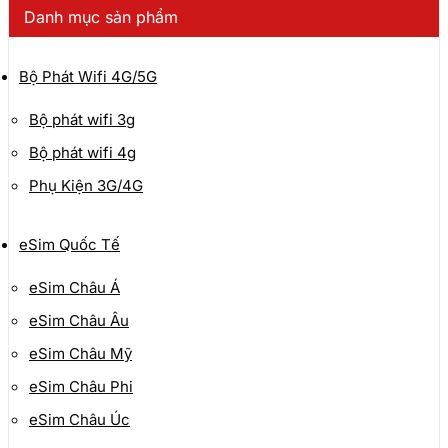
theo
Danh mục sản phẩm
mới
nhất
Bộ Phát Wifi 4G/5G
Bộ phát wifi 3g
Bộ phát wifi 4g
Phụ Kiện 3G/4G
eSim Quốc Tế
eSim Châu Á
eSim Châu Âu
eSim Châu Mỹ
eSim Châu Phi
eSim Châu Úc