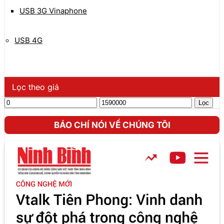
USB 3G Vinaphone
USB 4G
Lọc theo giá
Giá
Giá
Lọc
tối
tối
thiểu
đa
BÁO CHÍ NÓI VỀ CHÚNG TÔI