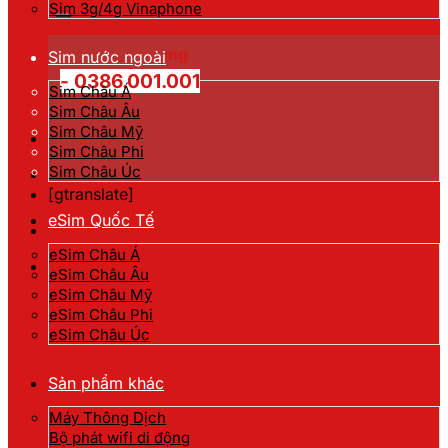
kiếm:
Sim 3g/4g Vinaphone
Hotline đặt hàng
Sim nước ngoài
- 0386.001.001
Sim Châu Á
Sim Châu Âu
Sim Châu Mỹ
Sim Châu Phi
Sim Châu Úc
[gtranslate]
eSim Quốc Tế
eSim Châu Á
eSim Châu Âu
eSim Châu Mỹ
eSim Châu Phi
eSim Châu Úc
Sản phẩm khác
Máy Thông Dịch
Bộ phát wifi di động