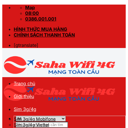
Skip
Map
to
08:00
content
0386.001.001
HÌNH THỨC MUA HÀNG
CHÍNH SÁCH THANH TOÁN
[gtranslate]
Trang chủ
Giới thiệu
Sim 3g/4g
Sim 3g/4g Mobifone
Tìm
Sim 3g/4g Viettel