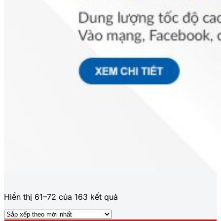
Đã
Hiển thị 61–72 của 163 kết quả
sắp
xếp