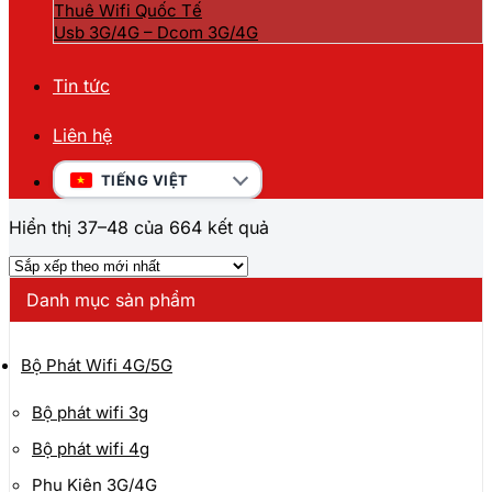
Thuê Wifi Quốc Tế
Usb 3G/4G – Dcom 3G/4G
Tin tức
Liên hệ
TIẾNG VIỆT
Đã
Hiển thị 37–48 của 664 kết quả
sắp
xếp
theo
Danh mục sản phẩm
mới
nhất
Bộ Phát Wifi 4G/5G
Bộ phát wifi 3g
Bộ phát wifi 4g
Phụ Kiện 3G/4G