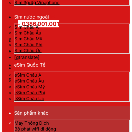
kiếm:
Sim 3g/4g Vinaphone
Hotline đặt hàng
Sim nước ngoài
- 0386.001.001
Sim Châu Á
Sim Châu Âu
Sim Châu Mỹ
Sim Châu Phi
Sim Châu Úc
[gtranslate]
eSim Quốc Tế
eSim Châu Á
eSim Châu Âu
eSim Châu Mỹ
eSim Châu Phi
eSim Châu Úc
Sản phẩm khác
Máy Thông Dịch
Bộ phát wifi di động