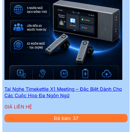
Tai Nghe Timekettle X1 Meeting – Đặc Biệt Dành Cho
Các Cuộc Họp Đa Ngôn Ngữ
GIÁ LIÊN HỆ
Đã bán: 37