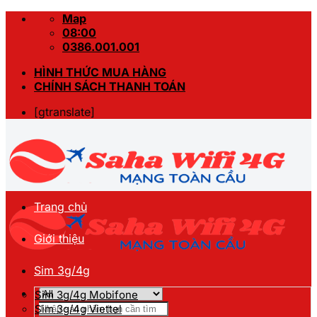
Skip
Map
to
08:00
content
0386.001.001
HÌNH THỨC MUA HÀNG
CHÍNH SÁCH THANH TOÁN
[gtranslate]
Trang chủ
Giới thiệu
Sim 3g/4g
Sim 3g/4g Mobifone
Tìm
Sim 3g/4g Viettel