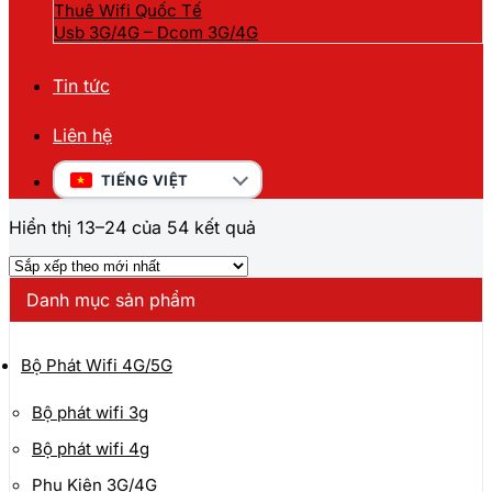
Thuê Wifi Quốc Tế
Usb 3G/4G – Dcom 3G/4G
Tin tức
Liên hệ
TIẾNG VIỆT
Đã
Hiển thị 13–24 của 54 kết quả
sắp
xếp
theo
Danh mục sản phẩm
mới
nhất
Bộ Phát Wifi 4G/5G
Bộ phát wifi 3g
Bộ phát wifi 4g
Phụ Kiện 3G/4G