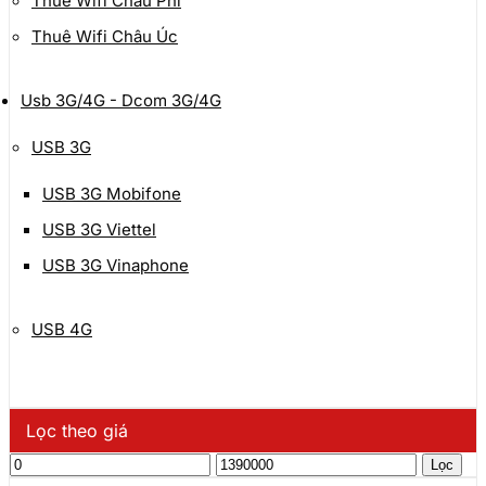
Thuê Wifi Châu Phi
Thuê Wifi Châu Úc
Usb 3G/4G - Dcom 3G/4G
USB 3G
USB 3G Mobifone
USB 3G Viettel
USB 3G Vinaphone
USB 4G
Lọc theo giá
Giá
Giá
Lọc
tối
tối