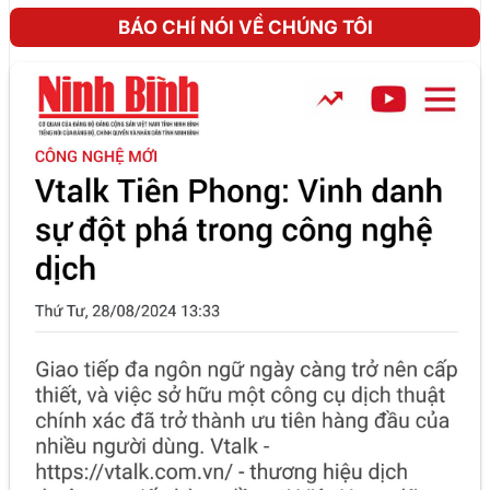
thiểu
đa
BÁO CHÍ NÓI VỀ CHÚNG TÔI