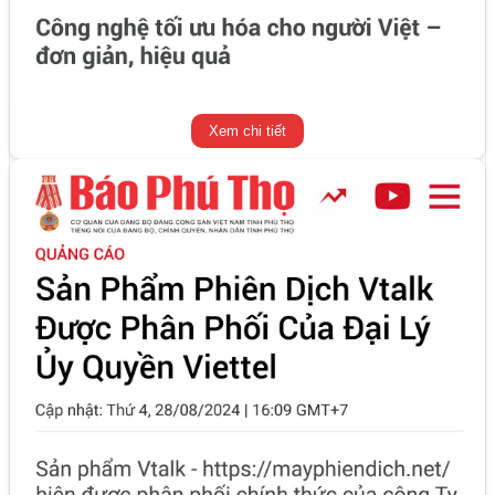
Xem chi tiết