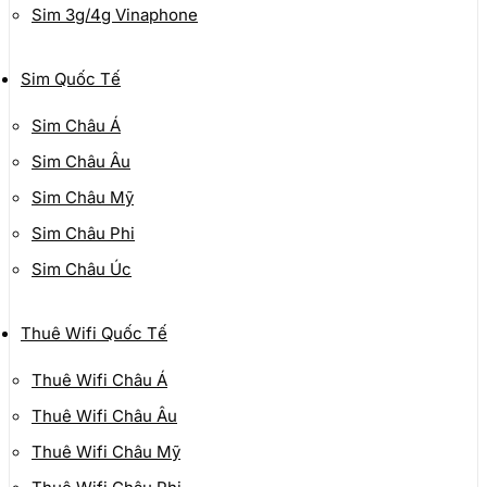
Sim 3g/4g Vinaphone
Sim Quốc Tế
Sim Châu Á
Sim Châu Âu
Sim Châu Mỹ
Sim Châu Phi
Sim Châu Úc
Thuê Wifi Quốc Tế
Thuê Wifi Châu Á
Thuê Wifi Châu Âu
Thuê Wifi Châu Mỹ