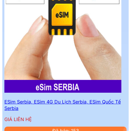
ESim Serbia, ESim 4G Du Lịch Serbia, ESim Quốc Tế
Serbia
GIÁ LIÊN HỆ
Đã bán: 153